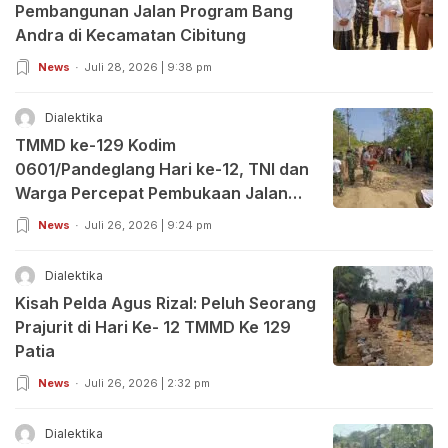
Pembangunan Jalan Program Bang
Andra di Kecamatan Cibitung
News
Juli 28, 2026 | 9:38 pm
Dialektika
TMMD ke-129 Kodim
0601/Pandeglang Hari ke-12, TNI dan
Warga Percepat Pembukaan Jalan
serta Bangun Sumur Bor, Tokoh
News
Juli 26, 2026 | 9:24 pm
Masyarakat dan DPRD Beri Apresiasi
Dialektika
Kisah Pelda Agus Rizal: Peluh Seorang
Prajurit di Hari Ke- 12 TMMD Ke 129
Patia
News
Juli 26, 2026 | 2:32 pm
Dialektika