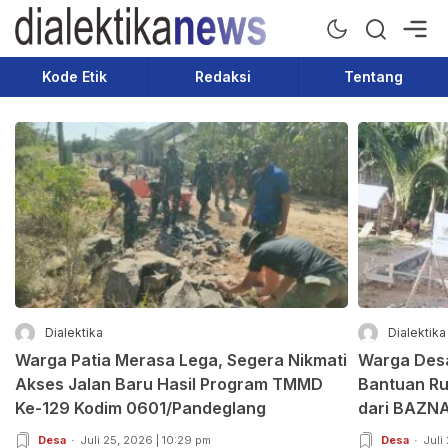
Dialektika News
Terkini dan Populer
Kode Etik
Redaksi
Tentang
Dialektika
Dialektika
Warga Patia Merasa Lega, Segera Nikmati
Warga Des
Akses Jalan Baru Hasil Program TMMD
Bantuan Ru
Ke-129 Kodim 0601/Pandeglang
dari BAZN
Desa
Juli 25, 2026 | 10:29 pm
Desa
Juli