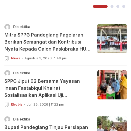
Dialektika
Mitra SPPG Pandeglang Pagelaran
Berikan Semangat dan Kontribusi
Nyata Kepada Calon Paskibraka HUT
RI ke-81
News
Agustus 3, 2026 | 1:49 pm
Dialektika
SPPG Jiput 02 Bersama Yayasan
Insan Fastabiqul Khairat
Sosialisasikan Aplikasi Uji
Organoleptik
Ekobis
Juli 28, 2026 | 11:22 pm
Dialektika
Bupati Pandeglang Tinjau Persiapan