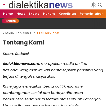
Home
Dialektika News
Terkini dan Populer
News
Ekobis
Hukum
Kepolisian
Pemerintahan
HEADLINE
DIALEKTIKA NEWS
TENTANG KAMI
Tentang Kami
Salam Redaksi
dialektikanews.com,
merupakan media on line
nasional yang menyajikan berita seputar peristiwa yang
terjadi di tengah masyarakat.
Kami juga menyajikan berita politik, ekonomi,
pembangunan, sosial dan budaya ditatanan
pemerintah serta berita feature atau sebuah karangan
khas cerita menarik perjalanan dan wisata.