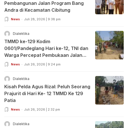
Pembangunan Jalan Program Bang
Andra di Kecamatan Cibitung
News
Juli 28, 2026 | 9:38 pm
Dialektika
TMMD ke-129 Kodim
0601/Pandeglang Hari ke-12, TNI dan
Warga Percepat Pembukaan Jalan
serta Bangun Sumur Bor, Tokoh
News
Juli 26, 2026 | 9:24 pm
Masyarakat dan DPRD Beri Apresiasi
Dialektika
Kisah Pelda Agus Rizal: Peluh Seorang
Prajurit di Hari Ke- 12 TMMD Ke 129
Patia
News
Juli 26, 2026 | 2:32 pm
Dialektika