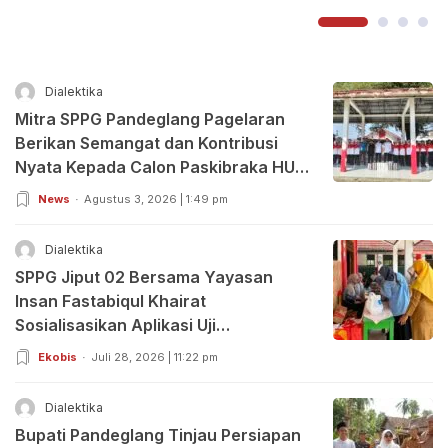
Dialektika
Mitra SPPG Pandeglang Pagelaran
Berikan Semangat dan Kontribusi
Nyata Kepada Calon Paskibraka HUT
RI ke-81
News
Agustus 3, 2026 | 1:49 pm
Dialektika
SPPG Jiput 02 Bersama Yayasan
Insan Fastabiqul Khairat
Sosialisasikan Aplikasi Uji
Organoleptik
Ekobis
Juli 28, 2026 | 11:22 pm
Dialektika
Bupati Pandeglang Tinjau Persiapan