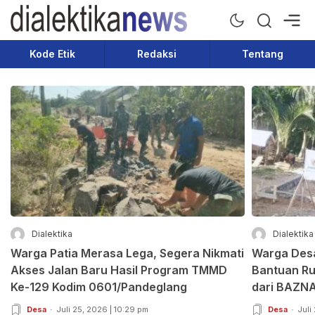
Dialektika News
Terkini dan Populer
Kode Etik
Redaksi
Tentang
Dialektika
Dialektika
Warga Patia Merasa Lega, Segera Nikmati
Warga Des
Akses Jalan Baru Hasil Program TMMD
Bantuan Ru
Ke-129 Kodim 0601/Pandeglang
dari BAZN
Desa
Juli 25, 2026 | 10:29 pm
Desa
Juli