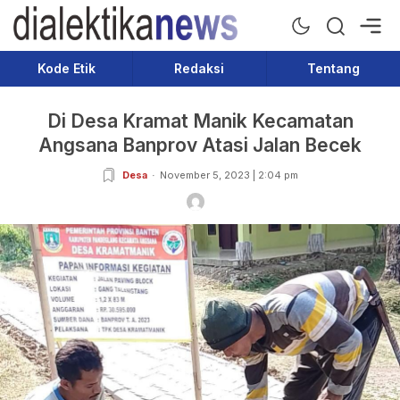
Dialektika News
Terkini dan Populer
Kode Etik
Redaksi
Tentang
Di Desa Kramat Manik Kecamatan
Angsana Banprov Atasi Jalan Becek
Desa
November 5, 2023 | 2:04 pm