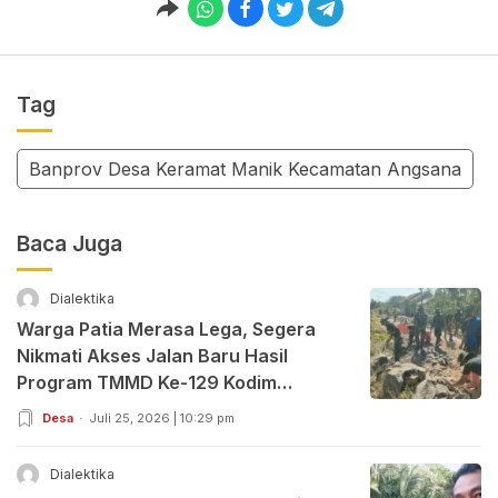
Tag
Banprov Desa Keramat Manik Kecamatan Angsana
Baca Juga
Dialektika
Warga Patia Merasa Lega, Segera
Nikmati Akses Jalan Baru Hasil
Program TMMD Ke-129 Kodim
0601/Pandeglang
Desa
Juli 25, 2026 | 10:29 pm
Dialektika