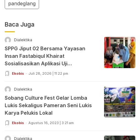
pandeglang
Baca Juga
Dialektika
SPPG Jiput 02 Bersama Yayasan
Insan Fastabiqul Khairat
Sosialisasikan Aplikasi Uji
Organoleptik
Ekobis
Juli 28, 2026 | 11:22 pm
Dialektika
Sobang Culture Fest Gelar Lomba
Lukis Sekaligus Pameran Seni Lukis
Karya Pelukis Lokal
Ekobis
Agustus 16, 2023 | 3:21 am
Dialektika