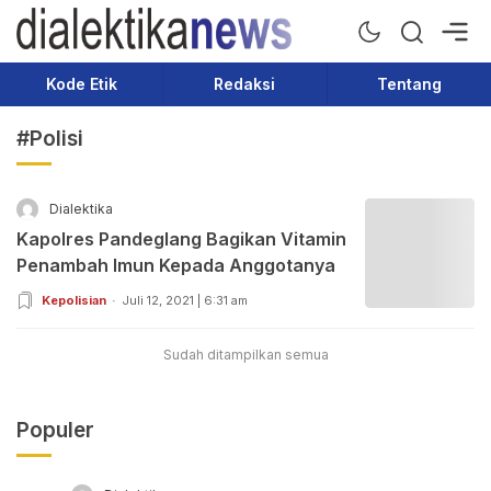
Dialektika News
Terkini dan Populer
Kode Etik
Redaksi
Tentang
#Polisi
Dialektika
Kapolres Pandeglang Bagikan Vitamin
Penambah Imun Kepada Anggotanya
Kepolisian
Juli 12, 2021 | 6:31 am
Sudah ditampilkan semua
Populer