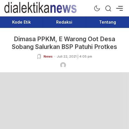
Dialektika News
Terkini dan Populer
Kode Etik
Redaksi
Tentang
Dimasa PPKM, E Warong Oot Desa
Sobang Salurkan BSP Patuhi Protkes
News
Juli 22, 2021 | 4:05 pm