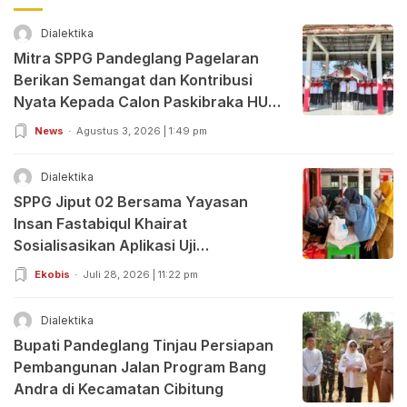
Dialektika
Mitra SPPG Pandeglang Pagelaran
Berikan Semangat dan Kontribusi
Nyata Kepada Calon Paskibraka HUT
RI ke-81
News
Agustus 3, 2026 | 1:49 pm
Dialektika
SPPG Jiput 02 Bersama Yayasan
Insan Fastabiqul Khairat
Sosialisasikan Aplikasi Uji
Organoleptik
Ekobis
Juli 28, 2026 | 11:22 pm
Dialektika
Bupati Pandeglang Tinjau Persiapan
Pembangunan Jalan Program Bang
Andra di Kecamatan Cibitung