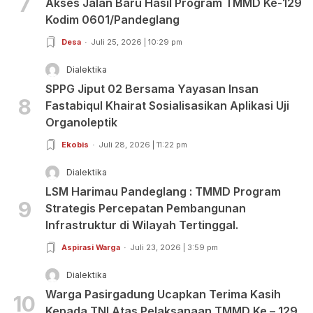
7
Akses Jalan Baru Hasil Program TMMD Ke-129
Kodim 0601/Pandeglang
Desa
Juli 25, 2026 | 10:29 pm
Dialektika
SPPG Jiput 02 Bersama Yayasan Insan
8
Fastabiqul Khairat Sosialisasikan Aplikasi Uji
Organoleptik
Ekobis
Juli 28, 2026 | 11:22 pm
Dialektika
LSM Harimau Pandeglang : TMMD Program
9
Strategis Percepatan Pembangunan
Infrastruktur di Wilayah Tertinggal.
Aspirasi Warga
Juli 23, 2026 | 3:59 pm
Dialektika
Warga Pasirgadung Ucapkan Terima Kasih
10
Kepada TNI Atas Pelaksanaan TMMD Ke – 129