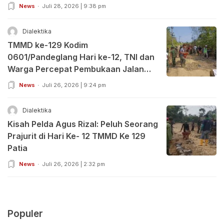
News
Juli 28, 2026 | 9:38 pm
Dialektika
TMMD ke-129 Kodim
0601/Pandeglang Hari ke-12, TNI dan
Warga Percepat Pembukaan Jalan
serta Bangun Sumur Bor, Tokoh
News
Juli 26, 2026 | 9:24 pm
Masyarakat dan DPRD Beri Apresiasi
Dialektika
Kisah Pelda Agus Rizal: Peluh Seorang
Prajurit di Hari Ke- 12 TMMD Ke 129
Patia
News
Juli 26, 2026 | 2:32 pm
Populer