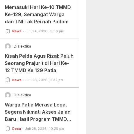
Memasuki Hari Ke-10 TMMD
Ke-129, Semangat Warga
dan TNI Tak Pernah Padam
News
Juli 24, 2026 | 9:56 pm
Dialektika
Kisah Pelda Agus Rizal: Peluh
Seorang Prajurit di Hari Ke-
12 TMMD Ke 129 Patia
News
Juli 26, 2026 | 2:32 pm
Dialektika
Warga Patia Merasa Lega,
Segera Nikmati Akses Jalan
Baru Hasil Program TMMD
Ke-129 Kodim
Desa
Juli 25, 2026 | 10:29 pm
0601/Pandeglang