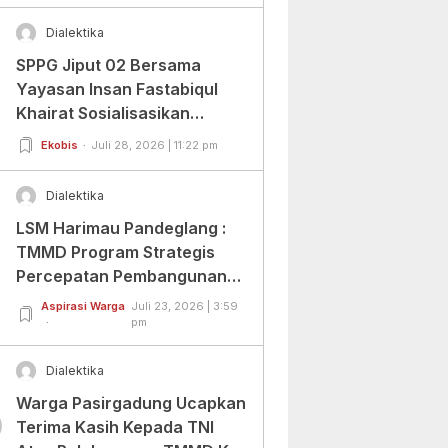
Dialektika
SPPG Jiput 02 Bersama
Yayasan Insan Fastabiqul
Khairat Sosialisasikan
Aplikasi Uji Organoleptik
Ekobis
Juli 28, 2026 | 11:22 pm
Dialektika
LSM Harimau Pandeglang :
TMMD Program Strategis
Percepatan Pembangunan
Infrastruktur di Wilayah
Aspirasi Warga
Juli 23, 2026 | 3:59
Tertinggal.
pm
Dialektika
Warga Pasirgadung Ucapkan
0
Terima Kasih Kepada TNI