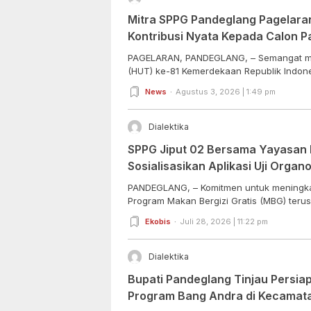
Mitra SPPG Pandeglang Pagelara
Kontribusi Nyata Kepada Calon P
PAGELARAN, PANDEGLANG, – Semangat m
(HUT) ke-81 Kemerdekaan Republik Indone
News
Agustus 3, 2026 | 1:49 pm
Dialektika
SPPG Jiput 02 Bersama Yayasan I
Sosialisasikan Aplikasi Uji Organo
PANDEGLANG, – Komitmen untuk meningka
Program Makan Bergizi Gratis (MBG) terus 
Ekobis
Juli 28, 2026 | 11:22 pm
Dialektika
Bupati Pandeglang Tinjau Persi
Program Bang Andra di Kecamata