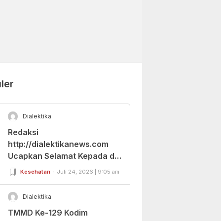
ler
Dialektika
Redaksi
http://dialektikanews.com
Ucapkan Selamat Kepada dr.
Cut Budiarti Atas Jabatan
Kesehatan
Juli 24, 2026 | 9:05 am
Baru Dirut RSUD Berkah
Pandeglang
Dialektika
TMMD Ke-129 Kodim