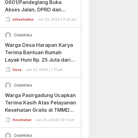
0601/Pandeglang Buka
Akses Jalan, DPRD dan
Warga Beri Apresiasi
infrastruktur
Juli 23, 2026 | 11:35 pm
Dialektika
Warga Desa Harapan Karya
Terima Bantuan Rumah
Layak Huni Rp. 25 Juta dari
BAZNAS Banten
Desa
Juli 23, 2026 | 7:31 pm
Dialektika
Warga Pasirgadung Ucapkan
Terima Kasih Atas Pelayanan
Kesehatan Gratis di TMMD
Ke-129
Kesehatan
Juli 25, 2026 | 10:17 pm
Dialektika