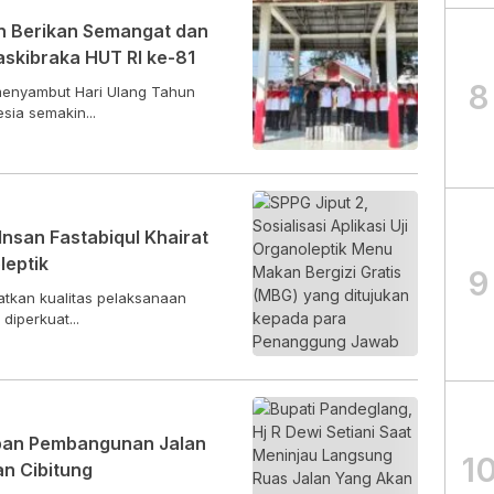
n Berikan Semangat dan
askibraka HUT RI ke-81
8
enyambut Hari Ulang Tahun
sia semakin...
nsan Fastabiqul Khairat
leptik
9
tkan kualitas pelaksanaan
diperkuat...
apan Pembangunan Jalan
1
n Cibitung