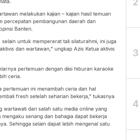
2
mata.
artawan melakukan kajian – kajian hasil temuan
am percepatan pembangunan daerah dan
opinsi Banten.
selain untuk mempererat tali silaturahmi, ini juga
tivis dan wartawan,” ungkap Azis Ketua aktivis
3
elarnya pertemuan dengan diisi hiburan karaoke
ih ceria.
a pertemuan ini menambah ceria dan hal
mbali fresh setelah seharian bekerja,” tukasnya
4
 wartawati dari salah satu media online yang
g mengaku senang dan bahagia dapat bekerja
ya. Sehingga selain dapat lebih mengenal satu