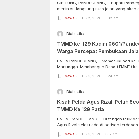
CIBITUNG, PANDEGLANG, – Bupati Pandegl
meninjau langsung ruas jalan yang akan d
News
Juli 28, 2026 | 9:38 pm
Dialektika
TMMD ke-129 Kodim 0601/Pandegl
Warga Percepat Pembukaan Jalan
Tokoh Masyarakat dan DPRD Beri
PATIA,PANDEGLANG, - Memasuki hari ke-
Manunggal Membangun Desa (TMMD) ke-1
News
Juli 26, 2026 | 9:24 pm
Dialektika
Kisah Pelda Agus Rizal: Peluh Seor
TMMD Ke 129 Patia
PATIA, PANDEGLANG, – Di tengah terik da
Agus Rizal selalu ada di barisan terdepan..
News
Juli 26, 2026 | 2:32 pm