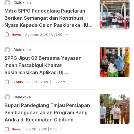
Dialektika
Mitra SPPG Pandeglang Pagelaran
Berikan Semangat dan Kontribusi
Nyata Kepada Calon Paskibraka HUT
RI ke-81
News
Agustus 3, 2026 | 1:49 pm
Dialektika
SPPG Jiput 02 Bersama Yayasan
Insan Fastabiqul Khairat
Sosialisasikan Aplikasi Uji
Organoleptik
Ekobis
Juli 28, 2026 | 11:22 pm
Dialektika
Bupati Pandeglang Tinjau Persiapan
Pembangunan Jalan Program Bang
Andra di Kecamatan Cibitung
News
Juli 28, 2026 | 9:38 pm