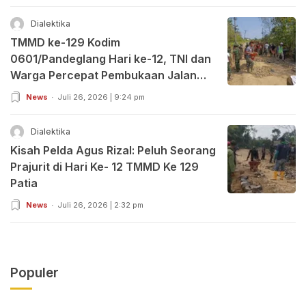
Dialektika
TMMD ke-129 Kodim
0601/Pandeglang Hari ke-12, TNI dan
Warga Percepat Pembukaan Jalan
serta Bangun Sumur Bor, Tokoh
News
Juli 26, 2026 | 9:24 pm
Masyarakat dan DPRD Beri Apresiasi
Dialektika
Kisah Pelda Agus Rizal: Peluh Seorang
Prajurit di Hari Ke- 12 TMMD Ke 129
Patia
News
Juli 26, 2026 | 2:32 pm
Populer