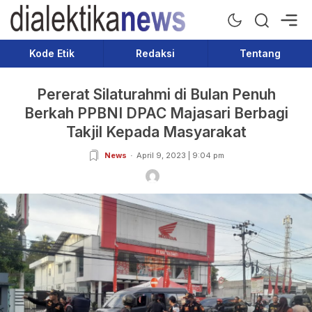
Dialektika News
Terkini dan Populer
Kode Etik
Redaksi
Tentang
Pererat Silaturahmi di Bulan Penuh
Berkah PPBNI DPAC Majasari Berbagi
Takjil Kepada Masyarakat
News
April 9, 2023 | 9:04 pm