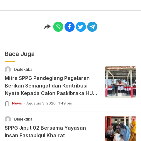
Baca Juga
Dialektika
Mitra SPPG Pandeglang Pagelaran
Berikan Semangat dan Kontribusi
Nyata Kepada Calon Paskibraka HUT
RI ke-81
News
Agustus 3, 2026 | 1:49 pm
Dialektika
SPPG Jiput 02 Bersama Yayasan
Insan Fastabiqul Khairat