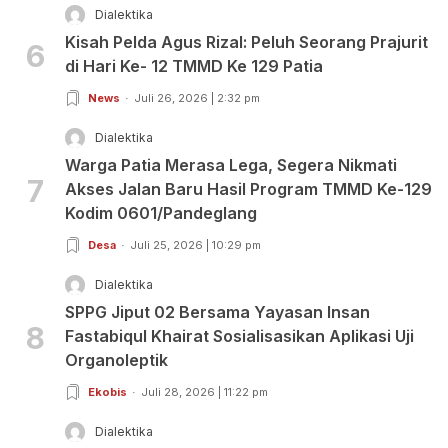
Dialektika
Kisah Pelda Agus Rizal: Peluh Seorang Prajurit
6
di Hari Ke- 12 TMMD Ke 129 Patia
News
Juli 26, 2026 | 2:32 pm
Dialektika
Warga Patia Merasa Lega, Segera Nikmati
7
Akses Jalan Baru Hasil Program TMMD Ke-129
Kodim 0601/Pandeglang
Desa
Juli 25, 2026 | 10:29 pm
Dialektika
SPPG Jiput 02 Bersama Yayasan Insan
8
Fastabiqul Khairat Sosialisasikan Aplikasi Uji
Organoleptik
Ekobis
Juli 28, 2026 | 11:22 pm
Dialektika