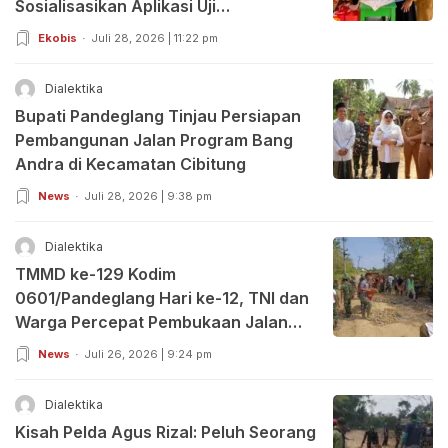
Sosialisasikan Aplikasi Uji
Organoleptik
Ekobis
Juli 28, 2026 | 11:22 pm
Dialektika
Bupati Pandeglang Tinjau Persiapan
Pembangunan Jalan Program Bang
Andra di Kecamatan Cibitung
News
Juli 28, 2026 | 9:38 pm
Dialektika
TMMD ke-129 Kodim
0601/Pandeglang Hari ke-12, TNI dan
Warga Percepat Pembukaan Jalan
serta Bangun Sumur Bor, Tokoh
News
Juli 26, 2026 | 9:24 pm
Masyarakat dan DPRD Beri Apresiasi
Dialektika
Kisah Pelda Agus Rizal: Peluh Seorang