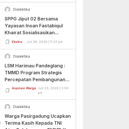
Dialektika
SPPG Jiput 02 Bersama
Yayasan Insan Fastabiqul
Khairat Sosialisasikan
Aplikasi Uji Organoleptik
Ekobis
Juli 28, 2026 | 11:22 pm
Dialektika
LSM Harimau Pandeglang :
TMMD Program Strategis
Percepatan Pembangunan
Infrastruktur di Wilayah
Aspirasi Warga
Juli 23, 2026 | 3:59
Tertinggal.
pm
Dialektika
Warga Pasirgadung Ucapkan
0
Terima Kasih Kepada TNI