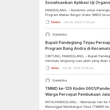
Sosialisasikan Aplikasi Uji Organo
PANDEGLANG, – Komitmen untuk meningka
Program Makan Bergizi Gratis (MBG) terus 
Ekobis
Juli 28, 2026 | 11:22 pm
Dialektika
Bupati Pandeglang Tinjau Persi
Program Bang Andra di Kecamata
CIBITUNG, PANDEGLANG, – Bupati Pandegl
meninjau langsung ruas jalan yang akan d
News
Juli 28, 2026 | 9:38 pm
Dialektika
TMMD ke-129 Kodim 0601/Pandegl
Warga Percepat Pembukaan Jalan
Tokoh Masyarakat dan DPRD Beri
PATIA,PANDEGLANG, - Memasuki hari ke-
Manunggal Membangun Desa (TMMD) ke-1