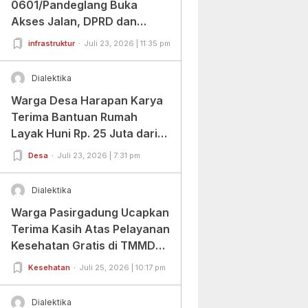
0601/Pandeglang Buka
Akses Jalan, DPRD dan
Warga Beri Apresiasi
infrastruktur
Juli 23, 2026 | 11:35 pm
Dialektika
Warga Desa Harapan Karya
Terima Bantuan Rumah
Layak Huni Rp. 25 Juta dari
BAZNAS Banten
Desa
Juli 23, 2026 | 7:31 pm
Dialektika
Warga Pasirgadung Ucapkan
Terima Kasih Atas Pelayanan
Kesehatan Gratis di TMMD
Ke-129
Kesehatan
Juli 25, 2026 | 10:17 pm
Dialektika