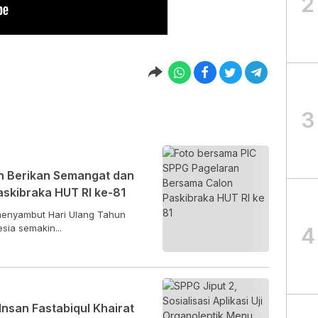
2
3
n Berikan Semangat dan
askibraka HUT RI ke-81
enyambut Hari Ulang Tahun
sia semakin...
4
nsan Fastabiqul Khairat