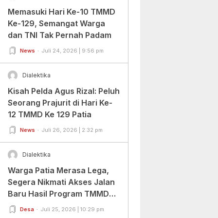
Memasuki Hari Ke-10 TMMD
Ke-129, Semangat Warga
dan TNI Tak Pernah Padam
News
Juli 24, 2026 | 9:56 pm
Dialektika
Kisah Pelda Agus Rizal: Peluh
Seorang Prajurit di Hari Ke-
12 TMMD Ke 129 Patia
News
Juli 26, 2026 | 2:32 pm
Dialektika
Warga Patia Merasa Lega,
Segera Nikmati Akses Jalan
Baru Hasil Program TMMD
Ke-129 Kodim
Desa
Juli 25, 2026 | 10:29 pm
0601/Pandeglang