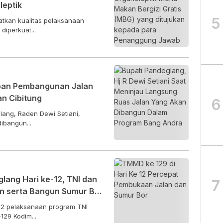
leptik
5
tkan kualitas pelaksanaan
diperkuat...
apan Pembangunan Jalan
n Cibitung
6
ang, Raden Dewi Setiani,
ibangun...
ang Hari ke-12, TNI dan
7
 serta Bangun Sumur Bor,
 Apresiasi
12 pelaksanaan program TNI
29 Kodim...