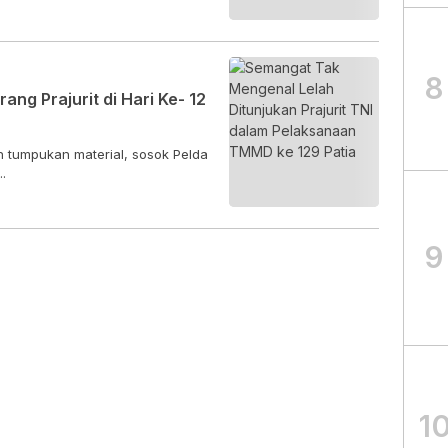
8
ang Prajurit di Hari Ke- 12
n tumpukan material, sosok Pelda
.
9
1