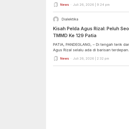
News
Juli 26, 2026 | 9:24 pm
Dialektika
Kisah Pelda Agus Rizal: Peluh Seor
TMMD Ke 129 Patia
PATIA, PANDEGLANG, – Di tengah terik da
Agus Rizal selalu ada di barisan terdepan..
News
Juli 26, 2026 | 2:32 pm