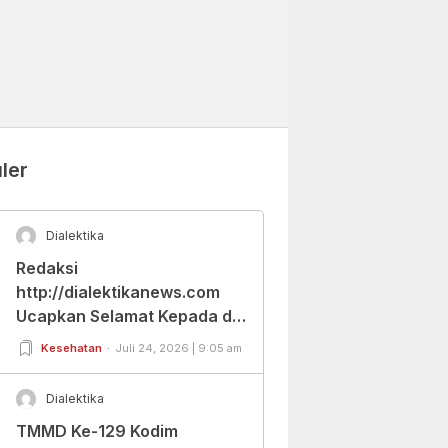
ler
Dialektika
Redaksi
http://dialektikanews.com
Ucapkan Selamat Kepada dr.
Cut Budiarti Atas Jabatan
Kesehatan
Juli 24, 2026 | 9:05 am
Baru Dirut RSUD Berkah
Pandeglang
Dialektika
TMMD Ke-129 Kodim