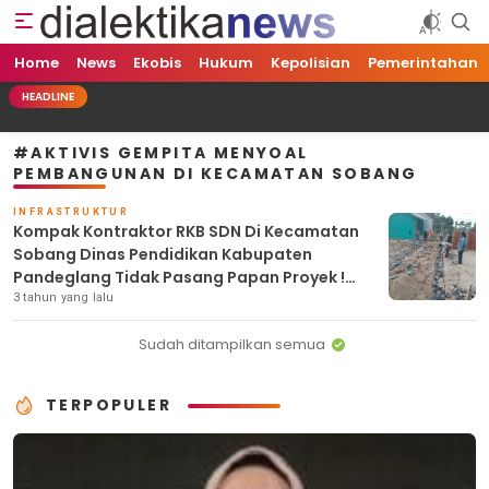
Home
Dialektika News
Terkini dan Populer
News
Ekobis
Hukum
Kepolisian
Pemerintahan
HEADLINE
#AKTIVIS GEMPITA MENYOAL
PEMBANGUNAN DI KECAMATAN SOBANG
INFRASTRUKTUR
Kompak Kontraktor RKB SDN Di Kecamatan
Sobang Dinas Pendidikan Kabupaten
Pandeglang Tidak Pasang Papan Proyek !
Jangan – jangan Tanpa Kontrak
3 tahun yang lalu
Sudah ditampilkan semua
TERPOPULER