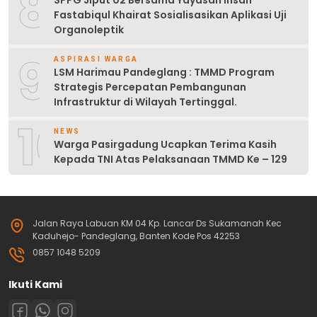
8
Fastabiqul Khairat Sosialisasikan Aplikasi Uji
Organoleptik
9
ASPIRASI WARGA
LSM Harimau Pandeglang : TMMD Program
Strategis Percepatan Pembangunan
Infrastruktur di Wilayah Tertinggal.
10
NEWS
Warga Pasirgadung Ucapkan Terima Kasih
Kepada TNI Atas Pelaksanaan TMMD Ke – 129
Jalan Raya Labuan KM 04 Kp. Lancar Ds Sukamanah Kec
Kaduhejo- Pandeglang, Banten Kode Pos 42253
0857 1048 5209
Ikuti Kami