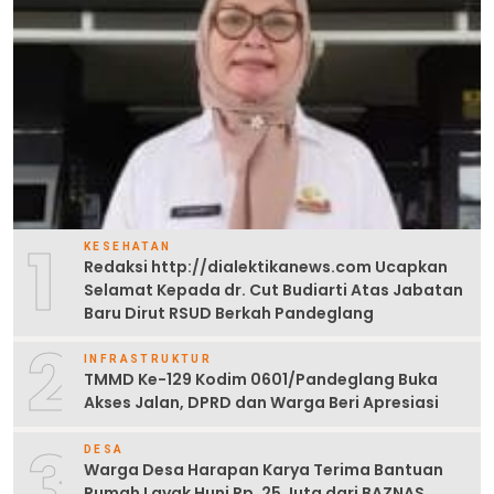
1
KESEHATAN
Redaksi http://dialektikanews.com Ucapkan
Selamat Kepada dr. Cut Budiarti Atas Jabatan
Baru Dirut RSUD Berkah Pandeglang
2
INFRASTRUKTUR
TMMD Ke-129 Kodim 0601/Pandeglang Buka
Akses Jalan, DPRD dan Warga Beri Apresiasi
3
DESA
Warga Desa Harapan Karya Terima Bantuan
Rumah Layak Huni Rp. 25 Juta dari BAZNAS