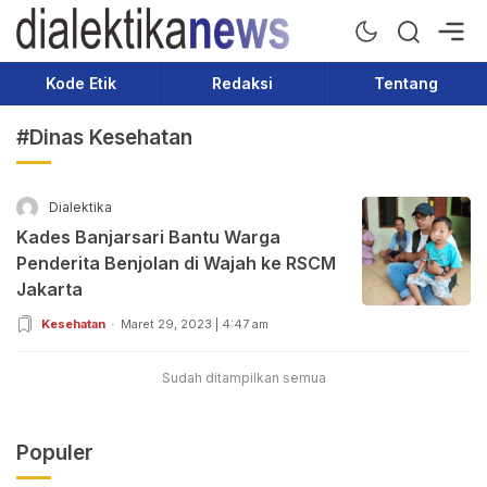
Dialektika News
Terkini dan Populer
Kode Etik
Redaksi
Tentang
#Dinas Kesehatan
Dialektika
Kades Banjarsari Bantu Warga
Penderita Benjolan di Wajah ke RSCM
Jakarta
Kesehatan
Maret 29, 2023 | 4:47 am
Sudah ditampilkan semua
Populer