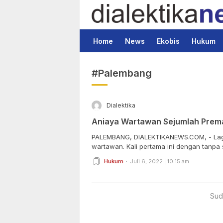
Dialektika News
Terkini dan Populer
Home
News
Ekobis
Hukum
#Palembang
Dialektika
Aniaya Wartawan Sejumlah Prema
PALEMBANG, DIALEKTIKANEWS.COM, - Lagi, 
wartawan. Kali pertama ini dengan tanpa s
Hukum
Juli 6, 2022 | 10:15 am
Sud