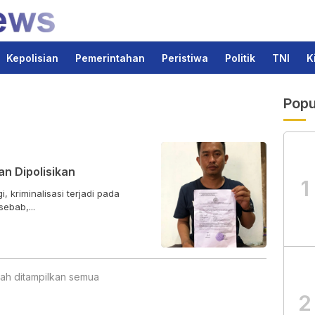
Kepolisian
Pemerintahan
Peristiwa
Politik
TNI
K
Popu
n Dipolisikan
1
kriminalisasi terjadi pada
ebab,...
ah ditampilkan semua
2