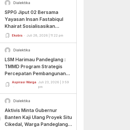
Dialektika
SPPG Jiput 02 Bersama
Yayasan Insan Fastabiqul
Khairat Sosialisasikan
Aplikasi Uji Organoleptik
Ekobis
Juli 28, 2026 | 11:22 pm
Dialektika
LSM Harimau Pandeglang :
TMMD Program Strategis
Percepatan Pembangunan
Infrastruktur di Wilayah
Aspirasi Warga
Juli 23, 2026 | 3:59
Tertinggal.
pm
Dialektika
Aktivis Minta Gubernur
0
Banten Kaji Ulang Proyek Situ
Cikedal, Warga Pandeglang