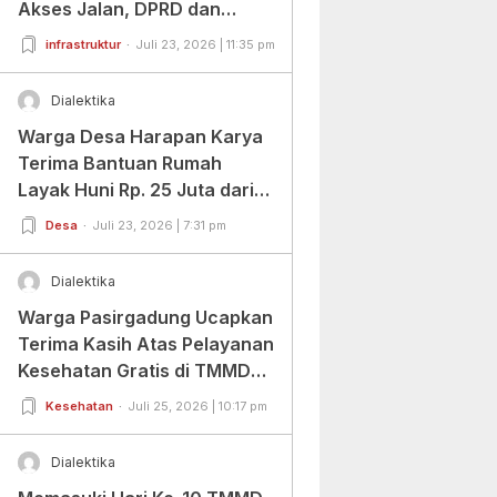
Akses Jalan, DPRD dan
Warga Beri Apresiasi
infrastruktur
Juli 23, 2026 | 11:35 pm
Dialektika
Warga Desa Harapan Karya
Terima Bantuan Rumah
Layak Huni Rp. 25 Juta dari
BAZNAS Banten
Desa
Juli 23, 2026 | 7:31 pm
Dialektika
Warga Pasirgadung Ucapkan
Terima Kasih Atas Pelayanan
Kesehatan Gratis di TMMD
Ke-129
Kesehatan
Juli 25, 2026 | 10:17 pm
Dialektika