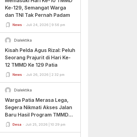
Memasuki Hari Ke-10 TMMD
Ke-129, Semangat Warga
dan TNI Tak Pernah Padam
News
Juli 24, 2026 | 9:56 pm
Dialektika
Kisah Pelda Agus Rizal: Peluh
Seorang Prajurit di Hari Ke-
12 TMMD Ke 129 Patia
News
Juli 26, 2026 | 2:32 pm
Dialektika
Warga Patia Merasa Lega,
Segera Nikmati Akses Jalan
Baru Hasil Program TMMD
Ke-129 Kodim
Desa
Juli 25, 2026 | 10:29 pm
0601/Pandeglang