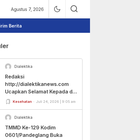
Agustus 7, 2026
irim Berita
ler
Dialektika
Redaksi
http://dialektikanews.com
Ucapkan Selamat Kepada dr.
Cut Budiarti Atas Jabatan
Kesehatan
Juli 24, 2026 | 9:05 am
Baru Dirut RSUD Berkah
Pandeglang
Dialektika
TMMD Ke-129 Kodim
0601/Pandeglang Buka