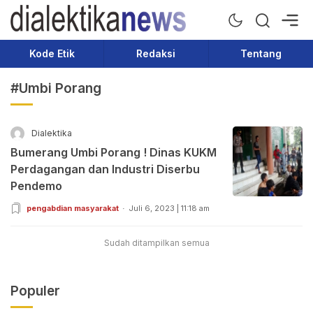
Dialektika News
Terkini dan Populer
Kode Etik
Redaksi
Tentang
#Umbi Porang
Dialektika
Bumerang Umbi Porang ! Dinas KUKM
Perdagangan dan Industri Diserbu
Pendemo
pengabdian masyarakat
Juli 6, 2023 | 11:18 am
Sudah ditampilkan semua
Populer