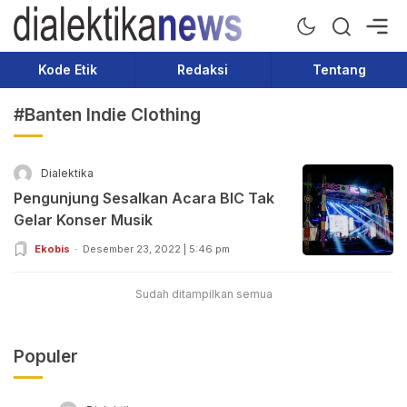
Dialektika News
Terkini dan Populer
Kode Etik
Redaksi
Tentang
#Banten Indie Clothing
Dialektika
Pengunjung Sesalkan Acara BIC Tak
Gelar Konser Musik
Ekobis
Desember 23, 2022 | 5:46 pm
Sudah ditampilkan semua
Populer