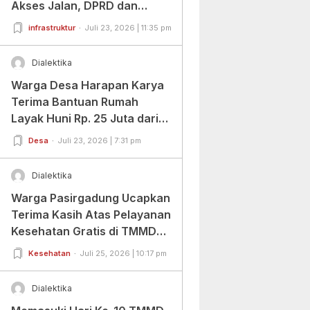
Akses Jalan, DPRD dan
Warga Beri Apresiasi
infrastruktur
Juli 23, 2026 | 11:35 pm
Dialektika
Warga Desa Harapan Karya
Terima Bantuan Rumah
Layak Huni Rp. 25 Juta dari
BAZNAS Banten
Desa
Juli 23, 2026 | 7:31 pm
Dialektika
Warga Pasirgadung Ucapkan
Terima Kasih Atas Pelayanan
Kesehatan Gratis di TMMD
Ke-129
Kesehatan
Juli 25, 2026 | 10:17 pm
Dialektika