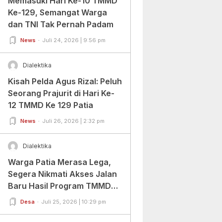
Memasuki Hari Ke-10 TMMD
Ke-129, Semangat Warga
dan TNI Tak Pernah Padam
News
Juli 24, 2026 | 9:56 pm
Dialektika
Kisah Pelda Agus Rizal: Peluh
Seorang Prajurit di Hari Ke-
12 TMMD Ke 129 Patia
News
Juli 26, 2026 | 2:32 pm
Dialektika
Warga Patia Merasa Lega,
Segera Nikmati Akses Jalan
Baru Hasil Program TMMD
Ke-129 Kodim
Desa
Juli 25, 2026 | 10:29 pm
0601/Pandeglang