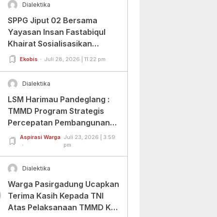
Dialektika
SPPG Jiput 02 Bersama
Yayasan Insan Fastabiqul
Khairat Sosialisasikan
Aplikasi Uji Organoleptik
Ekobis
Juli 28, 2026 | 11:22 pm
Dialektika
LSM Harimau Pandeglang :
TMMD Program Strategis
Percepatan Pembangunan
Infrastruktur di Wilayah
Aspirasi Warga
Juli 23, 2026 | 3:59
Tertinggal.
pm
Dialektika
Warga Pasirgadung Ucapkan
0
Terima Kasih Kepada TNI
Atas Pelaksanaan TMMD Ke