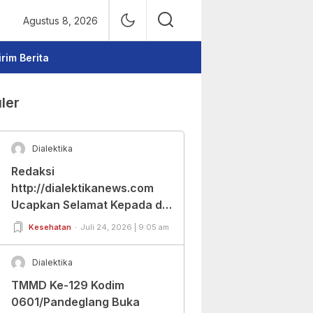
Agustus 8, 2026
irim Berita
ler
Dialektika
Redaksi
http://dialektikanews.com
Ucapkan Selamat Kepada dr.
Cut Budiarti Atas Jabatan
Kesehatan
Juli 24, 2026 | 9:05 am
Baru Dirut RSUD Berkah
Pandeglang
Dialektika
TMMD Ke-129 Kodim
0601/Pandeglang Buka