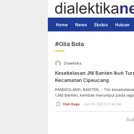
Dialektika News
Terkini dan Populer
Home
News
Ekobis
Hukum
#Gila Bola
Dialektika
Kesebelasan JNI Banten Ikuti Tu
Kecamatan Cipeucang
PANDEGLANG, BANTEN, - Tim kesebelasan 
(JNI) Banten, kembali merumput pada laga
Olah Raga
Juni 10, 2023 | 3:42 pm
Sud