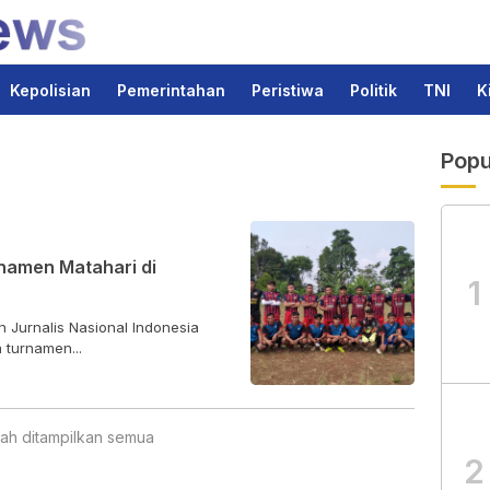
Kepolisian
Pemerintahan
Peristiwa
Politik
TNI
K
Popu
rnamen Matahari di
1
Jurnalis Nasional Indonesia
 turnamen...
ah ditampilkan semua
2