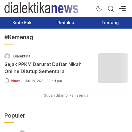
Dialektika News
Terkini dan Populer
Kode Etik
Redaksi
Tentang
#Kemenag
Dialektika
Sejak PPKM Darurat Daftar Nikah
Online Ditutup Sementara
News
Juli 14, 2021 | 10:44 pm
Sudah ditampilkan semua
Populer