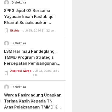
Dialektika
SPPG Jiput 02 Bersama
Yayasan Insan Fastabiqul
Khairat Sosialisasikan
Aplikasi Uji Organoleptik
Ekobis
Juli 28, 2026 | 11:22 pm
Dialektika
LSM Harimau Pandeglang :
TMMD Program Strategis
Percepatan Pembangunan
Infrastruktur di Wilayah
Aspirasi Warga
Juli 23, 2026 | 3:59
Tertinggal.
pm
Dialektika
Warga Pasirgadung Ucapkan
0
Terima Kasih Kepada TNI
Atas Pelaksanaan TMMD Ke