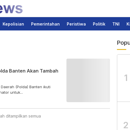
Kepolisian
Pemerintahan
Peristiwa
Politik
TNI
K
Popu
Polda Banten Akan Tambah
1
 Daerah (Polda) Banten ikuti
tor untuk...
ah ditampilkan semua
2