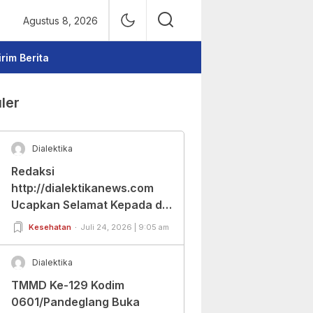
Agustus 8, 2026
irim Berita
ler
Dialektika
Redaksi
http://dialektikanews.com
Ucapkan Selamat Kepada dr.
Cut Budiarti Atas Jabatan
Kesehatan
Juli 24, 2026 | 9:05 am
Baru Dirut RSUD Berkah
Pandeglang
Dialektika
TMMD Ke-129 Kodim
0601/Pandeglang Buka