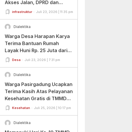
Akses Jalan, DPRD dan
Warga Beri Apresiasi
infrastruktur
Juli 23, 2026 | 11:35 pm
Dialektika
Warga Desa Harapan Karya
Terima Bantuan Rumah
Layak Huni Rp. 25 Juta dari
BAZNAS Banten
Desa
Juli 23, 2026 | 7:31 pm
Dialektika
Warga Pasirgadung Ucapkan
Terima Kasih Atas Pelayanan
Kesehatan Gratis di TMMD
Ke-129
Kesehatan
Juli 25, 2026 | 10:17 pm
Dialektika