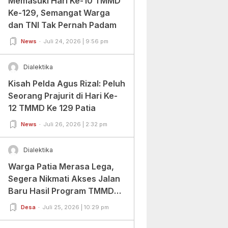
Memasuki Hari Ke-10 TMMD
Ke-129, Semangat Warga
dan TNI Tak Pernah Padam
News
Juli 24, 2026 | 9:56 pm
Dialektika
Kisah Pelda Agus Rizal: Peluh
Seorang Prajurit di Hari Ke-
12 TMMD Ke 129 Patia
News
Juli 26, 2026 | 2:32 pm
Dialektika
Warga Patia Merasa Lega,
Segera Nikmati Akses Jalan
Baru Hasil Program TMMD
Ke-129 Kodim
Desa
Juli 25, 2026 | 10:29 pm
0601/Pandeglang