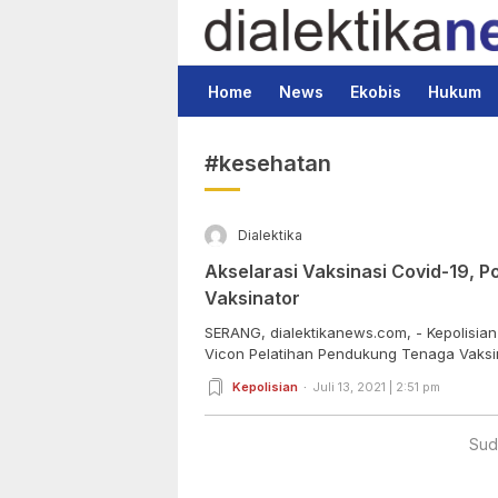
Dialektika News
Terkini dan Populer
Home
News
Ekobis
Hukum
#kesehatan
Dialektika
Akselarasi Vaksinasi Covid-19, 
Vaksinator
SERANG, dialektikanews.com, - Kepolisian
Vicon Pelatihan Pendukung Tenaga Vaksina
Kepolisian
Juli 13, 2021 | 2:51 pm
Sud