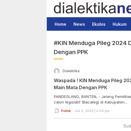
Dialektika News
Terkini dan Populer
Home
News
Ekobis
Hukum
#KIN Menduga Pileg 2024 D
Dengan PPK
Dialektika
Waspada ! KIN Menduga Pileg 20
Main Mata Dengan PPK
PANDEGLANG, BANTEN, - Jelang Pemilihan l
calon legislatif (Bacaleg) di Kabupaten...
Politik
Juli 2, 2023 | 2:04 pm
Sud