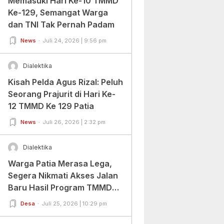
Memasuki Hari Ke-10 TMMD
Ke-129, Semangat Warga
dan TNI Tak Pernah Padam
News
Juli 24, 2026 | 9:56 pm
Dialektika
Kisah Pelda Agus Rizal: Peluh
Seorang Prajurit di Hari Ke-
12 TMMD Ke 129 Patia
News
Juli 26, 2026 | 2:32 pm
Dialektika
Warga Patia Merasa Lega,
Segera Nikmati Akses Jalan
Baru Hasil Program TMMD
Ke-129 Kodim
Desa
Juli 25, 2026 | 10:29 pm
0601/Pandeglang