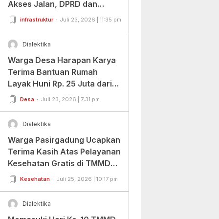
Akses Jalan, DPRD dan
Warga Beri Apresiasi
infrastruktur
Juli 23, 2026 | 11:35 pm
Dialektika
Warga Desa Harapan Karya
Terima Bantuan Rumah
Layak Huni Rp. 25 Juta dari
BAZNAS Banten
Desa
Juli 23, 2026 | 7:31 pm
Dialektika
Warga Pasirgadung Ucapkan
Terima Kasih Atas Pelayanan
Kesehatan Gratis di TMMD
Ke-129
Kesehatan
Juli 25, 2026 | 10:17 pm
Dialektika