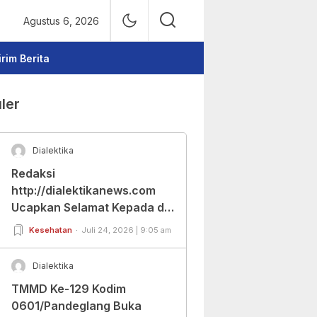
Agustus 6, 2026
irim Berita
ler
Dialektika
Redaksi
http://dialektikanews.com
Ucapkan Selamat Kepada dr.
Cut Budiarti Atas Jabatan
Kesehatan
Juli 24, 2026 | 9:05 am
Baru Dirut RSUD Berkah
Pandeglang
Dialektika
TMMD Ke-129 Kodim
0601/Pandeglang Buka