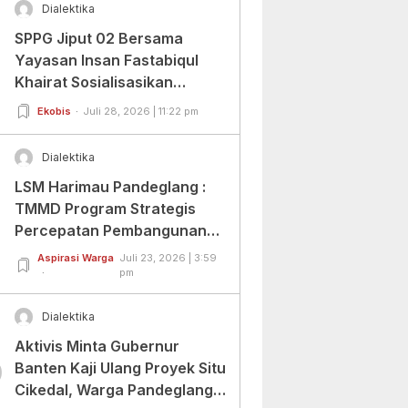
Dialektika
SPPG Jiput 02 Bersama
Yayasan Insan Fastabiqul
Khairat Sosialisasikan
Aplikasi Uji Organoleptik
Ekobis
Juli 28, 2026 | 11:22 pm
Dialektika
LSM Harimau Pandeglang :
TMMD Program Strategis
Percepatan Pembangunan
Infrastruktur di Wilayah
Aspirasi Warga
Juli 23, 2026 | 3:59
Tertinggal.
pm
Dialektika
Aktivis Minta Gubernur
0
Banten Kaji Ulang Proyek Situ
Cikedal, Warga Pandeglang