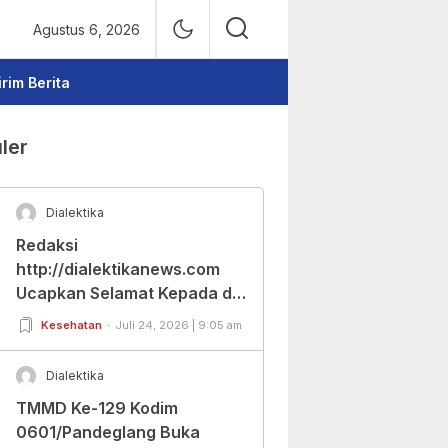
Agustus 6, 2026
irim Berita
ler
Dialektika
Redaksi
http://dialektikanews.com
Ucapkan Selamat Kepada dr.
Cut Budiarti Atas Jabatan
Kesehatan
Juli 24, 2026 | 9:05 am
Baru Dirut RSUD Berkah
Pandeglang
Dialektika
TMMD Ke-129 Kodim
0601/Pandeglang Buka