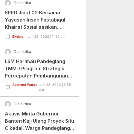
Dialektika
SPPG Jiput 02 Bersama
Yayasan Insan Fastabiqul
Khairat Sosialisasikan
Aplikasi Uji Organoleptik
Ekobis
Juli 28, 2026 | 11:22 pm
Dialektika
LSM Harimau Pandeglang :
TMMD Program Strategis
Percepatan Pembangunan
Infrastruktur di Wilayah
Aspirasi Warga
Juli 23, 2026 | 3:59
Tertinggal.
pm
Dialektika
Aktivis Minta Gubernur
0
Banten Kaji Ulang Proyek Situ
Cikedal, Warga Pandeglang