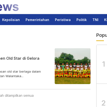
Kepolisian
Pemerintahan
Peristiwa
Politik
TNI
K
Popu
en Old Star di Gelora
1
san old star berlaga dalam
tan Walantaka...
ah ditampilkan semua
2