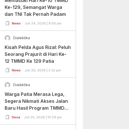
Memasuki Hari Ke-10 TMMD
Ke-129, Semangat Warga
dan TNI Tak Pernah Padam
News
Juli 24, 2026 | 9:56 pm
Dialektika
Kisah Pelda Agus Rizal: Peluh
Seorang Prajurit di Hari Ke-
12 TMMD Ke 129 Patia
News
Juli 26, 2026 | 2:32 pm
Dialektika
Warga Patia Merasa Lega,
Segera Nikmati Akses Jalan
Baru Hasil Program TMMD
Ke-129 Kodim
Desa
Juli 25, 2026 | 10:29 pm
0601/Pandeglang