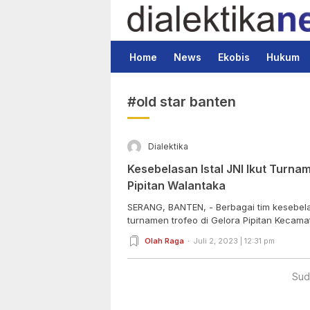
Dialektika News
Terkini dan Populer
Home
News
Ekobis
Hukum
#old star banten
Dialektika
Kesebelasan Istal JNI Ikut Turnam
Pipitan Walantaka
SERANG, BANTEN, - Berbagai tim kesebela
turnamen trofeo di Gelora Pipitan Kecama
Olah Raga
Juli 2, 2023 | 12:31 pm
Sud