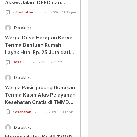
Akses Jalan, DPRD dan
Warga Beri Apresiasi
infrastruktur
Juli 23, 2026 | 11:35 pm
Dialektika
Warga Desa Harapan Karya
Terima Bantuan Rumah
Layak Huni Rp. 25 Juta dari
BAZNAS Banten
Desa
Juli 23, 2026 | 7:31 pm
Dialektika
Warga Pasirgadung Ucapkan
Terima Kasih Atas Pelayanan
Kesehatan Gratis di TMMD
Ke-129
Kesehatan
Juli 25, 2026 | 10:17 pm
Dialektika