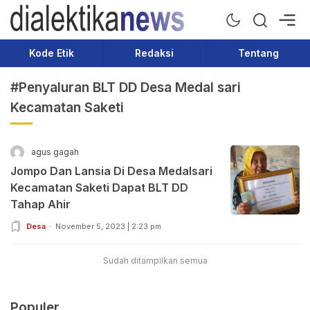
Dialektika News
Terkini dan Populer
Kode Etik
Redaksi
Tentang
#Penyaluran BLT DD Desa Medal sari
Kecamatan Saketi
agus gagah
Jompo Dan Lansia Di Desa Medalsari
Kecamatan Saketi Dapat BLT DD
Tahap Ahir
Desa
November 5, 2023 | 2:23 pm
Sudah ditampilkan semua
Populer