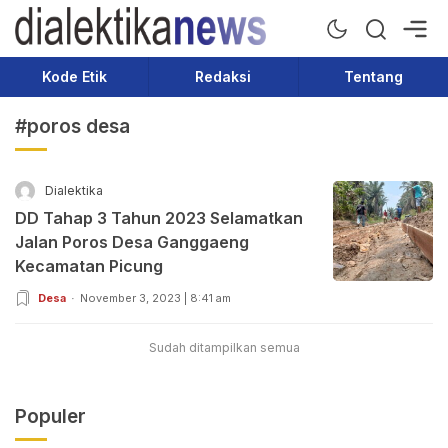
Dialektika News
Terkini dan Populer
Kode Etik
Redaksi
Tentang
#poros desa
Dialektika
DD Tahap 3 Tahun 2023 Selamatkan
Jalan Poros Desa Ganggaeng
Kecamatan Picung
Desa
November 3, 2023 | 8:41 am
Sudah ditampilkan semua
Populer