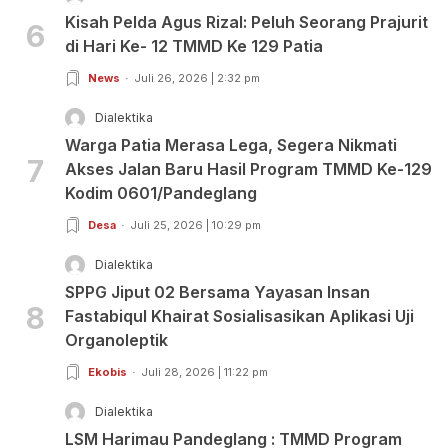
Kisah Pelda Agus Rizal: Peluh Seorang Prajurit
6
di Hari Ke- 12 TMMD Ke 129 Patia
News
Juli 26, 2026 | 2:32 pm
Dialektika
Warga Patia Merasa Lega, Segera Nikmati
7
Akses Jalan Baru Hasil Program TMMD Ke-129
Kodim 0601/Pandeglang
Desa
Juli 25, 2026 | 10:29 pm
Dialektika
SPPG Jiput 02 Bersama Yayasan Insan
8
Fastabiqul Khairat Sosialisasikan Aplikasi Uji
Organoleptik
Ekobis
Juli 28, 2026 | 11:22 pm
Dialektika
LSM Harimau Pandeglang : TMMD Program