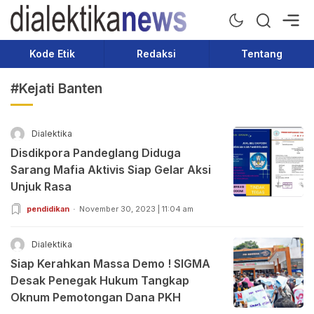
Dialektika News
Terkini dan Populer
Kode Etik
Redaksi
Tentang
#Kejati Banten
Dialektika
Disdikpora Pandeglang Diduga
Sarang Mafia Aktivis Siap Gelar Aksi
Unjuk Rasa
pendidikan
November 30, 2023 | 11:04 am
Dialektika
Siap Kerahkan Massa Demo ! SIGMA
Desak Penegak Hukum Tangkap
Oknum Pemotongan Dana PKH