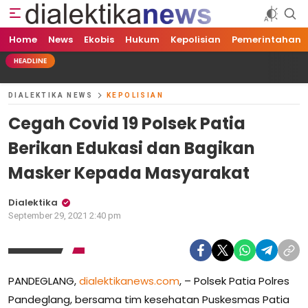
Home
News
Ekobis
Hukum
Kepolisian
Pemerintahan
HEADLINE
DIALEKTIKA NEWS
KEPOLISIAN
Cegah Covid 19 Polsek Patia
Berikan Edukasi dan Bagikan
Masker Kepada Masyarakat
Dialektika
September 29, 2021 2:40 pm
PANDEGLANG,
dialektikanews.com
, – Polsek Patia Polres
Pandeglang, bersama tim kesehatan Puskesmas Patia