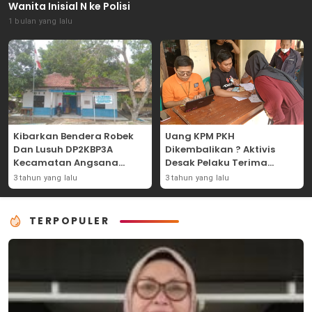
Wanita Inisial N ke Polisi
1 bulan yang lalu
Kibarkan Bendera Robek
Uang KPM PKH
Dan Lusuh DP2KBP3A
Dikembalikan ? Aktivis
Kecamatan Angsana
Desak Pelaku Terima
Langsung Ganti Dan
Sanksi !
3 tahun yang lalu
3 tahun yang lalu
Naikan Bendera Pada Sore
Hari
TERPOPULER