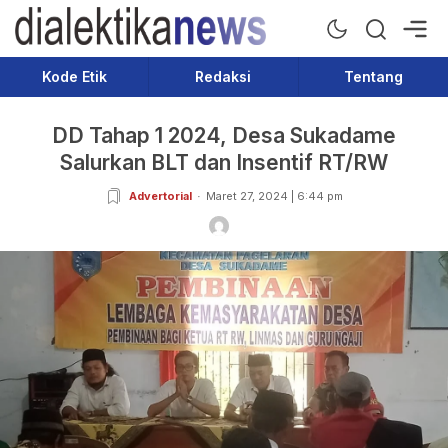
Dialektika News
Terkini dan Populer
Kode Etik
Redaksi
Tentang
DD Tahap 1 2024, Desa Sukadame
Salurkan BLT dan Insentif RT/RW
Advertorial
Maret 27, 2024 | 6:44 pm