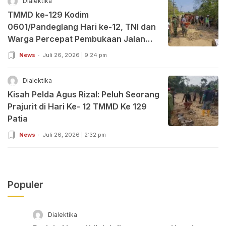
Dialektika
TMMD ke-129 Kodim
0601/Pandeglang Hari ke-12, TNI dan
Warga Percepat Pembukaan Jalan
serta Bangun Sumur Bor, Tokoh
News
Juli 26, 2026 | 9:24 pm
Masyarakat dan DPRD Beri Apresiasi
Dialektika
Kisah Pelda Agus Rizal: Peluh Seorang
Prajurit di Hari Ke- 12 TMMD Ke 129
Patia
News
Juli 26, 2026 | 2:32 pm
Populer
Dialektika