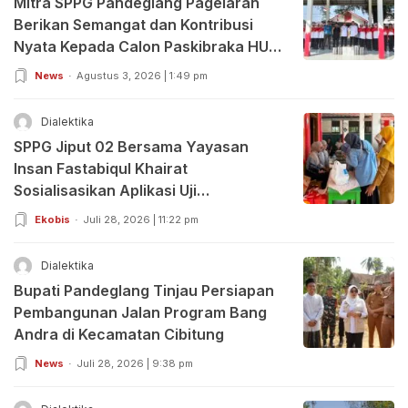
Mitra SPPG Pandeglang Pagelaran
Berikan Semangat dan Kontribusi
Nyata Kepada Calon Paskibraka HUT
RI ke-81
News
Agustus 3, 2026 | 1:49 pm
Dialektika
SPPG Jiput 02 Bersama Yayasan
Insan Fastabiqul Khairat
Sosialisasikan Aplikasi Uji
Organoleptik
Ekobis
Juli 28, 2026 | 11:22 pm
Dialektika
Bupati Pandeglang Tinjau Persiapan
Pembangunan Jalan Program Bang
Andra di Kecamatan Cibitung
News
Juli 28, 2026 | 9:38 pm